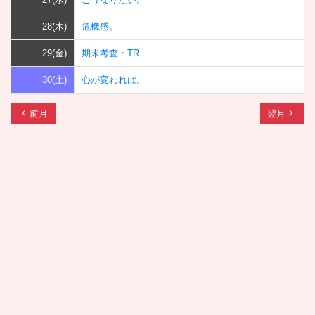
28(木)
危機感。
29(金)
期末考査・TR
30(土)
心が変われば。
chevron_left
navigate_next
前月
翌月