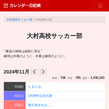
calendar_month
カレンダー日記帳
大村高校サッカー部
2024年11月
大村高校サッカー部
“ 勝負の神様は細部に宿る ”
練習は本番のように、本番は練習のように。
arrow_back_ios
arrow_forward_ios
2024年11月
：
738
：
785
：
1,430,243
昨日
今日
合計
01(金)
たまには。
02(土)
140周年記念式典
03(日)
喉元過ぎれば…。