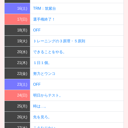
16(土)
TRM：筑紫台
17(日)
選手権終了！
18(月)
OFF
19(火)
トレーニングの３原理・５原則
20(水)
できることをやる。
21(木)
１日１個。
22(金)
努力とウンコ
23(土)
OFF
24(日)
明日からテスト。
25(月)
時は…。
26(火)
先を見ろ。
27(水)
こうなりたい。