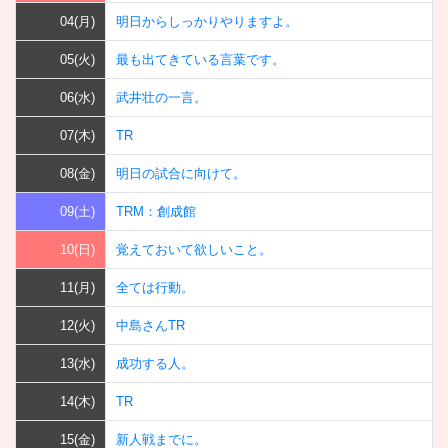
04(月)
明日からしっかりやりますよ。
05(火)
最も出てきている言葉です。
06(水)
武井壮の一言。
07(木)
TR
08(金)
明日の試合に向けて。
09(土)
TRM：創成館
10(日)
覚えておいて欲しいこと。
11(月)
全ては行動。
12(火)
中島さんTR
13(水)
成功する人。
14(木)
TR
15(金)
新人戦までに。