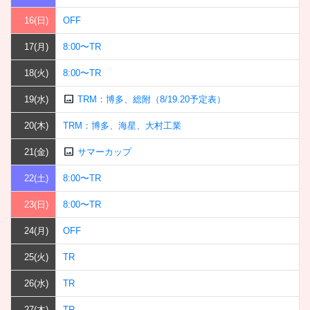
16(日)
OFF
17(月)
8:00〜TR
18(火)
8:00〜TR
image
19(水)
TRM：博多、総附（8/19.20予定表）
20(木)
TRM：博多、海星、大村工業
image
21(金)
サマーカップ
22(土)
8:00〜TR
23(日)
8:00〜TR
24(月)
OFF
25(火)
TR
26(水)
TR
27(木)
TR