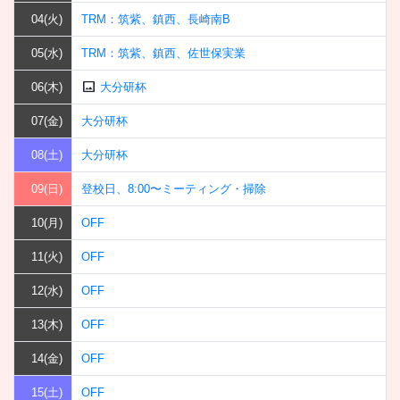
04(火)
TRM：筑紫、鎮西、長崎南B
05(水)
TRM：筑紫、鎮西、佐世保実業
image
06(木)
大分研杯
07(金)
大分研杯
08(土)
大分研杯
09(日)
登校日、8:00〜ミーティング・掃除
10(月)
OFF
11(火)
OFF
12(水)
OFF
13(木)
OFF
14(金)
OFF
15(土)
OFF