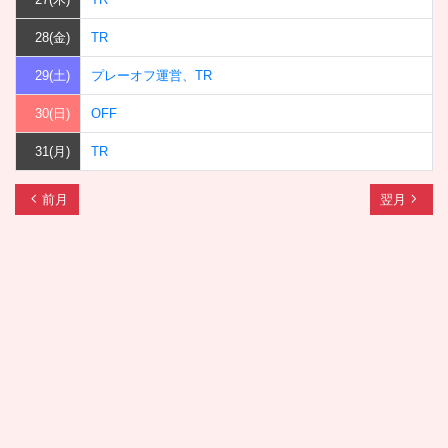
28(金)
TR
29(土)
プレーオフ運営、TR
30(日)
OFF
31(月)
TR
chevron_left
navigate_next
前月
翌月