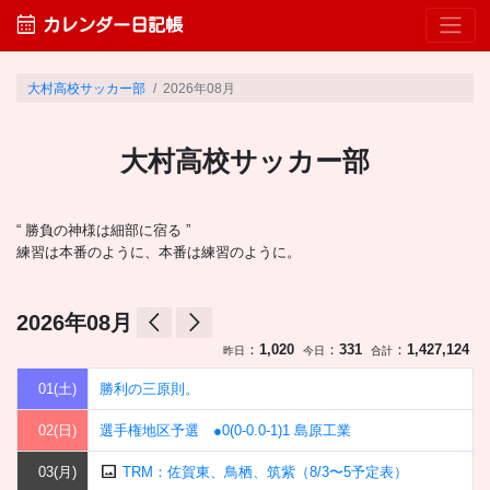
calendar_month
カレンダー日記帳
大村高校サッカー部
2026年08月
大村高校サッカー部
“ 勝負の神様は細部に宿る ”
練習は本番のように、本番は練習のように。
arrow_back_ios
arrow_forward_ios
2026年08月
：
1,020
：
331
：
1,427,124
昨日
今日
合計
01(土)
勝利の三原則。
02(日)
選手権地区予選 ●0(0-0.0-1)1 島原工業
image
03(月)
TRM：佐賀東、鳥栖、筑紫（8/3〜5予定表）