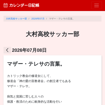
calendar_month
カレンダー日記帳
大村高校サッカー部
2026年07月
マザー・テレサの言葉。
大村高校サッカー部
arrow_back_ios
2026年07月08日
マザー・テレサの言葉。
カトリック教会の修道女にして、
修道会「神の愛の宣教者会」の創立者でもある
マザー・テレサ。
病気と貧困に苦しむ人々の
保護・救済のために献身的な活動を行い