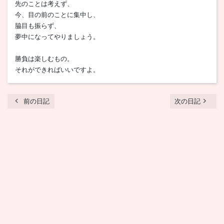
先のことは考えず、
今、目の前のことに集中し、
脇目も振らず、
夢中になってやりましょう。
勝負は楽しむもの。
それができればいいですよ。
chevron_left
navigate_next
前の日記
次の日記