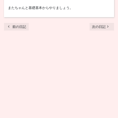
またちゃんと基礎基本からやりましょう。
chevron_left
navigate_next
前の日記
次の日記